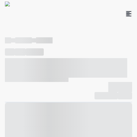
----
----- -----
----- -----
----
-----
---- ------
----- ----- -- ------ ---- ---- -- ----- ----- -----
--- ------
----- ----- -- ------ ----- ----- -- ------
-------------
Compartilhar
Favorito