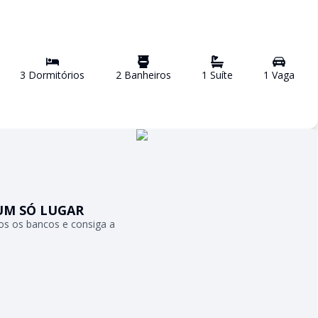
3
Dormitório
s
2
Banheiro
s
1
Suíte
1
Vaga
UM SÓ LUGAR
s os bancos e consiga a