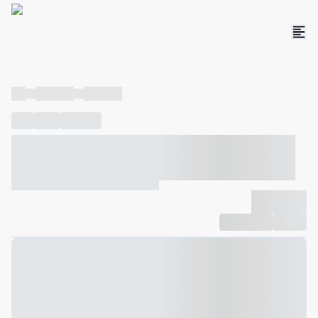
----
----- -----
----- -----
----
-----
---- ------
----- ----- -- ------ ---- ---- -- ----- ----- -----
--- ------
----- ----- -- ------ ----- ----- -- ------
-------------
Compartilhar
Favorito