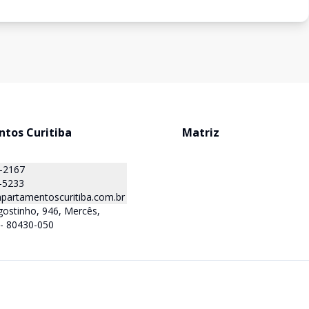
tos Curitiba
Matriz
1-2167
-5233
partamentoscuritiba.com.br
ostinho, 946, Mercês,
R - 80430-050