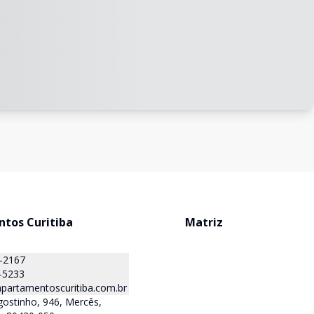
tos Curitiba
Matriz
1-2167
-5233
partamentoscuritiba.com.br
ostinho, 946, Mercês,