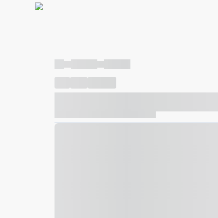
----
----- -----
----- -----
----
-----
---- ------
----- ----- -- ------ ---- ---- -- ---
----- ----- -- ------ ----- ----- -- ------