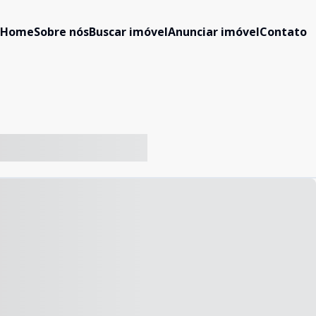
Home
Sobre nós
Buscar imóvel
Anunciar imóvel
Contato
-- ----- ----- --- ------