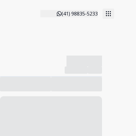
(41) 98835-5233
-------------
Compartilhar
Favorito