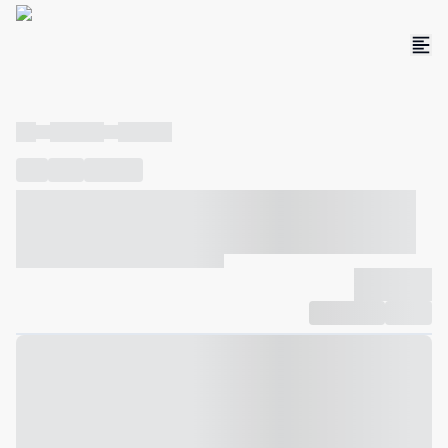
----
----- -----
----- -----
----
-----
---- ------
----- ----- -- ------ ---- ---- -- ----- ----- -----
--- ------
----- ----- -- ------ ----- ----- -- ------
-------------
Compartilhar
Favorito