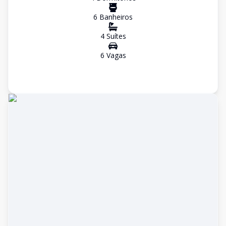
6
Banheiro
s
4
Suíte
s
6
Vaga
s