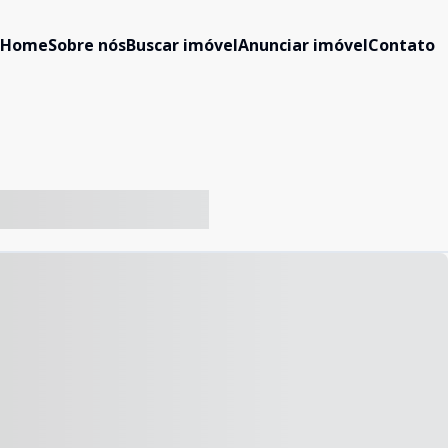
Home
Sobre nós
Buscar imóvel
Anunciar imóvel
Contato
-- ----- ----- --- ------