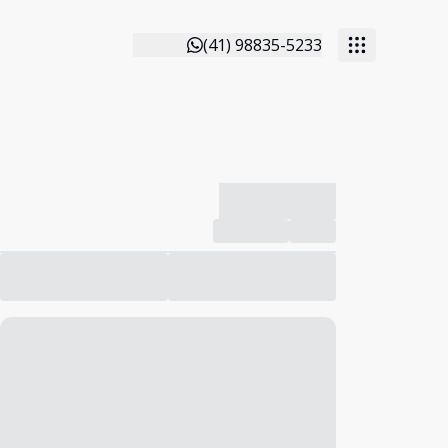
(41) 98835-5233
-------------
Compartilhar
Favorito