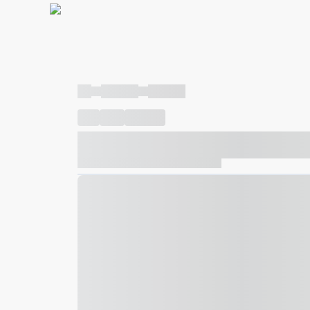
----
----- -----
----- -----
----
-----
---- ------
----- ----- -- ------ ---- ---- -- ---
----- ----- -- ------ ----- ----- -- ------