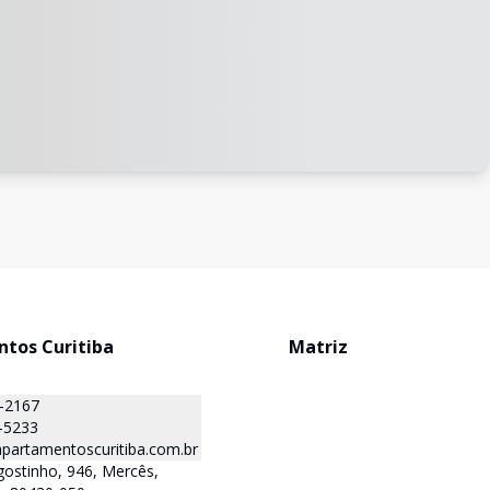
tos Curitiba
Matriz
1-2167
-5233
partamentoscuritiba.com.br
ostinho, 946, Mercês,