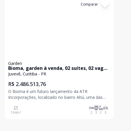
Cód:
825
Comparar
Garden
Bioma, garden à venda, 02 suítes, 02 vagas
- Juvevê, Curitiba/PR
Juvevê, Curitiba - PR
R$ 2.486.513,76
O Bioma é um futuro lançamento da ATR
Incorporações, localizado no bairro Ahú, uma das
regiões mais valorizadas e centrais de Curitiba. Com
torre única, o empreendimento contará com 50
164
m²
2
3
2
3
unidades residenciais e 5 salas comerciais, unindo
exclusividade, conf