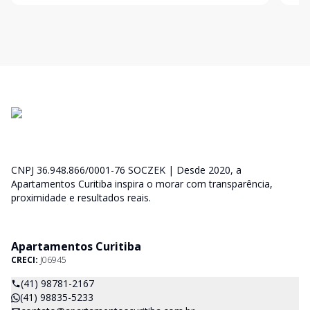
o aconchego
de 3
CNPJ 36.948.866/0001-76 SOCZEK | Desde 2020, a
Apartamentos Curitiba inspira o morar com transparência,
proximidade e resultados reais.
Apartamentos Curitiba
CRECI:
J06945
(41) 98781-2167
(41) 98835-5233