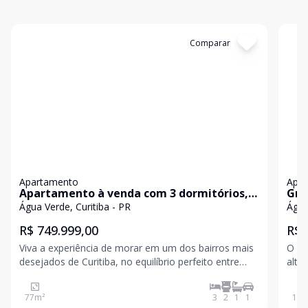
Cód:
871
Comparar
Có
Apartamento
Apa
Apartamento à venda com 3 dormitórios,
Gre
sendo 1 suíte, 1 vaga de garagem - Água
a 3
Água Verde, Curitiba - PR
Água
Verde - Curitiba/PR.
R$ 749.999,00
R$ 
Viva a experiência de morar em um dos bairros mais
O Gr
desejados de Curitiba, no equilíbrio perfeito entre
alto
sofisticação, conforto e praticidade. Este
Curi
apartamento no 2º andar do Edifício Copaíba,
proj
77
m²
3
2
1
1
155
combina o charme da vista para a Serra do mar com
metr