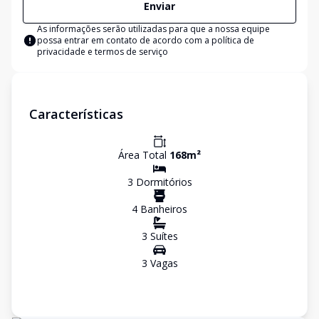
Enviar
As informações serão utilizadas para que a nossa equipe
possa entrar em contato de acordo com a
política de
privacidade e termos de serviço
Características
Área Total
168
m²
3
Dormitório
s
4
Banheiro
s
3
Suíte
s
3
Vaga
s